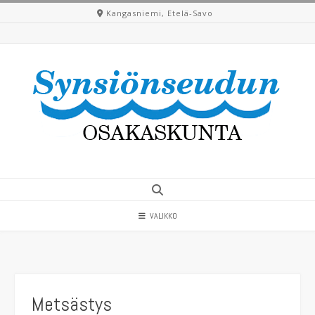
Skip
Kangasniemi, Etelä-Savo
to
content
VALIKKO
Metsästys