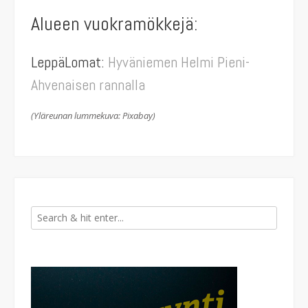
Alueen vuokramökkejä:
LeppäLomat:
Hyväniemen Helmi Pieni-
Ahvenaisen rannalla
(Yläreunan lummekuva: Pixabay)