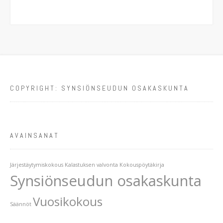
COPYRIGHT: SYNSIÖNSEUDUN OSAKASKUNTA
AVAINSANAT
Järjestäytymiskokous
Kalastuksen valvonta
Kokouspöytäkirja
Synsiönseudun osakaskunta
Vuosikokous
Säännöt