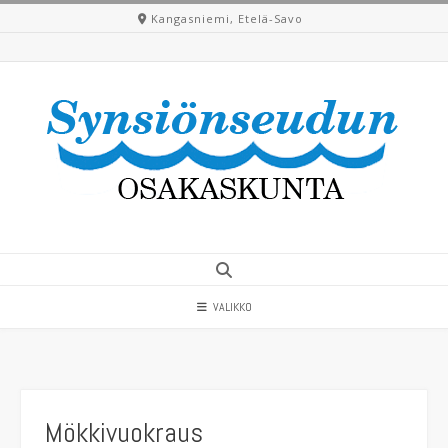
Skip
Kangasniemi, Etelä-Savo
to
content
VALIKKO
Mökkivuokraus